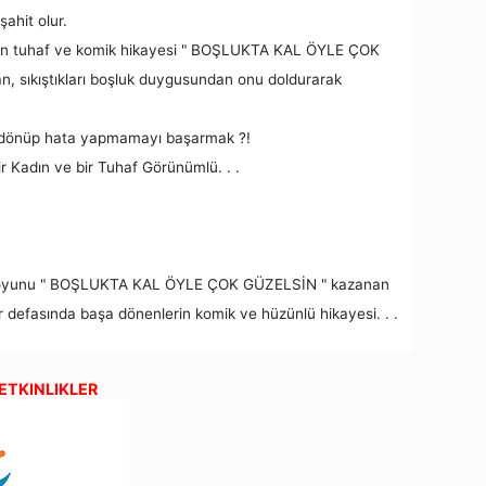
şahit olur.
enin tuhaf ve komik hikayesi " BOŞLUKTA KAL ÖYLE ÇOK
n, sıkıştıkları boşluk duygusundan onu doldurarak
 dönüp hata yapmamayı başarmak ?!
ir Kadın ve bir Tuhaf Görünümlü. . .
şinci oyunu " BOŞLUKTA KAL ÖYLE ÇOK GÜZELSİN " kazanan
defasında başa dönenlerin komik ve hüzünlü hikayesi. . .
 ETKINLIKLER