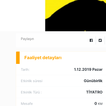
Paylaşın
Faaliyet detayları
1.12.2019 Pazar
Tarih:
Günübirlik
Etkinlik süresi
TİYATRO
Etkinlik Türü :
0
Mesafe
KM