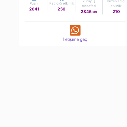
Yürüyüş
Düzenlediği
Puanı
Katıldığı etkinlik
mesafesi
etkinlik
2041
236
2845
210
km
İletişime geç