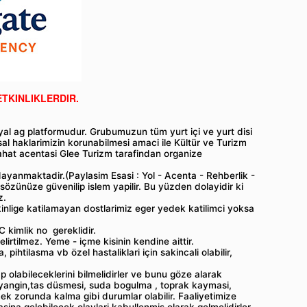
ETKINLIKLERDIR.
al ag platformudur. Grubumuzun tüm yurt içi ve yurt disi
al haklarimizin korunabilmesi amaci ile Kültür ve Turizm
hat acentasi Glee Turizm tarafindan organize
ayanmaktadir.(Paylasim Esasi : Yol - Acenta - Rehberlik -
 sözünüze güvenilip islem yapilir. Bu yüzden dolayidir ki
z.
kinlige katilamayan dostlarimiz eger yedek katilimci yoksa
C kimlik no gereklidir.
lirtilmez. Yeme - içme kisinin kendine aittir.
, pihtilasma vb özel hastaliklari için sakincali olabilir,
ap olabileceklerini bilmelidirler ve bunu göze alarak
sel , yangin,tas düsmesi, suda bogulma , toprak kaymasi,
ek zorunda kalma gibi durumlar olabilir. Faaliyetimize
ina gelebilecek olaylari kabullenmis olarak gelmelidirler.