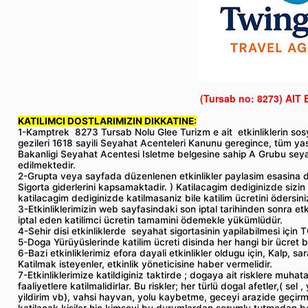
(Tursab no: 8273)
AIT 
KATILIMCI DOSTLARIMIZIN DIKKATINE:
1-Kamptrek 8273 Tursab Nolu Glee Turizm e ait etkinliklerin sosy
gezileri 1618 sayili Seyahat Acenteleri Kanunu geregince, tüm yas
Bakanligi Seyahat Acentesi Isletme belgesine sahip A Grubu seya
edilmektedir.
2-Grupta veya sayfada düzenlenen etkinlikler paylasim esasina d
Sigorta giderlerini kapsamaktadir. ) Katilacagim dediginizde sizin
katilacagim dediginizde katilmasaniz bile katilim ücretini ödersini
3-Etkinliklerimizin web sayfasindaki son iptal tarihinden sonra et
iptal eden katilimci ücretin tamamini ödemekle yükümlüdür.
4-Sehir disi etkinliklerde seyahat sigortasinin yapilabilmesi için T
5-Doga Yürüyüslerinde katilim ücreti disinda her hangi bir ücret be
6-Bazi etkinliklerimiz efora dayali etkinlikler oldugu için, Kalp, sara
Katilmak isteyenler, etkinlik yöneticisine haber vermelidir.
7-Etkinliklerimize katildiginiz taktirde ; dogaya ait risklere muhat
faaliyetlere katilmalidirlar. Bu riskler; her türlü dogal afetler,( 
yildirim vb), vahsi hayvan, yolu kaybetme, geceyi arazide geçirm
katilacak kisiler hiç kimseyi bu durumlardan sorumlu tutmadan bas