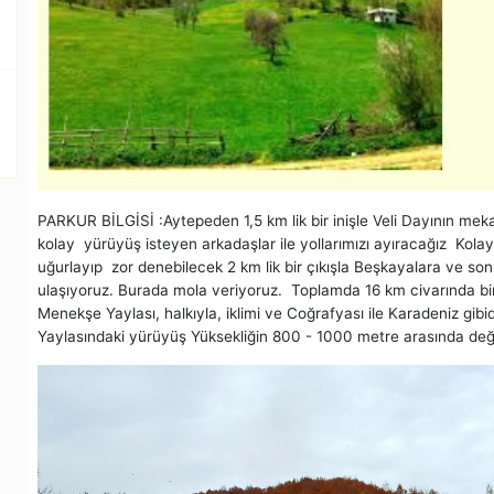
PARKUR BİLGİSİ :Aytepeden 1,5 km lik bir inişle Veli Dayının me
kolay yürüyüş isteyen arkadaşlar ile yollarımızı ayıracağız Kol
uğurlayıp zor denebilecek 2 km lik bir çıkışla Beşkayalara ve so
ulaşıyoruz. Burada mola veriyoruz. Toplamda 16 km civarında bi
Menekşe Yaylası, halkıyla, iklimi ve Coğrafyası ile Karadeniz gib
Yaylasındaki yürüyüş Yüksekliğin 800 - 1000 metre arasında değiş