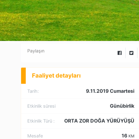
Paylaşın
Faaliyet detayları
9.11.2019 Cumartesi
Tarih:
Günübirlik
Etkinlik süresi
ORTA ZOR DOĞA YÜRÜYÜŞÜ
Etkinlik Türü :
16
Mesafe
KM