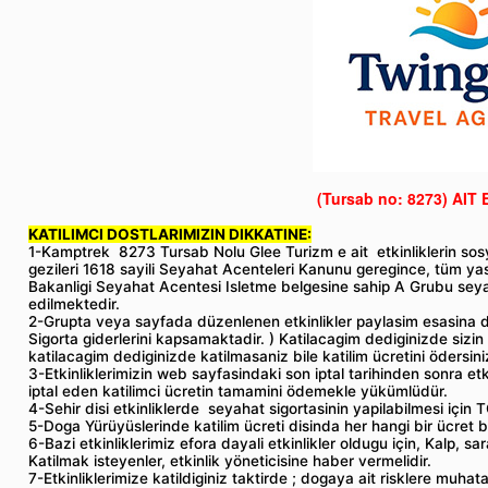
(Tursab no: 8273)
AIT 
KATILIMCI DOSTLARIMIZIN DIKKATINE:
1-Kamptrek 8273 Tursab Nolu Glee Turizm e ait etkinliklerin sosy
gezileri 1618 sayili Seyahat Acenteleri Kanunu geregince, tüm yas
Bakanligi Seyahat Acentesi Isletme belgesine sahip A Grubu seya
edilmektedir.
2-Grupta veya sayfada düzenlenen etkinlikler paylasim esasina d
Sigorta giderlerini kapsamaktadir. ) Katilacagim dediginizde sizin
katilacagim dediginizde katilmasaniz bile katilim ücretini ödersini
3-Etkinliklerimizin web sayfasindaki son iptal tarihinden sonra et
iptal eden katilimci ücretin tamamini ödemekle yükümlüdür.
4-Sehir disi etkinliklerde seyahat sigortasinin yapilabilmesi için T
5-Doga Yürüyüslerinde katilim ücreti disinda her hangi bir ücret be
6-Bazi etkinliklerimiz efora dayali etkinlikler oldugu için, Kalp, sara
Katilmak isteyenler, etkinlik yöneticisine haber vermelidir.
7-Etkinliklerimize katildiginiz taktirde ; dogaya ait risklere muhat