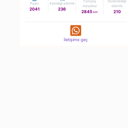
Yürüyüş
Düzenlediği
Puanı
Katıldığı etkinlik
mesafesi
etkinlik
2041
236
2845
210
km
İletişime geç