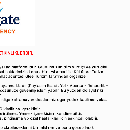
ETKINLIKLERDIR.
al ag platformudur. Grubumuzun tüm yurt içi ve yurt disi
al haklarimizin korunabilmesi amaci ile Kültür ve Turizm
hat acentasi Glee Turizm tarafindan organize
ayanmaktadir.(Paylasim Esasi : Yol - Acenta - Rehberlik -
 sözünüze güvenilip islem yapilir. Bu yüzden dolayidir ki
z.
kinlige katilamayan dostlarimiz eger yedek katilimci yoksa
C kimlik no gereklidir.
lirtilmez. Yeme - içme kisinin kendine aittir.
, pihtilasma vb özel hastaliklari için sakincali olabilir,
ap olabileceklerini bilmelidirler ve bunu göze alarak