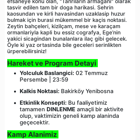
efsaneye konu olan, "Tanrilarin armagani" olarak
tasvir edilen tam bir doga harikasi. Sehrin
kaosundan ve kirli havasindan uzaklasip huzur
bulmak için burasi mükemmel bir kaçis noktasi.
Zeytin bahçeleri, kizilçam, mese ve karaçam
ormanlariyla kapli bu essiz cografya, Ege’nin
yakici sicagindan bunalanlara ilaç gibi gelecek.
Öyle ki yaz ortasinda bile geceleri serinlikten
ürperebilirsiniz!
Hareket ve Program Detayi
Yolculuk Baslangici:
02 Temmuz
Persembe | 23:59
Kalkis Noktasi:
Bakirköy Yenibosna
Etkinlik Konsepti:
Bu faaliyetimiz
tamamen
DINLENME
amaçli bir aktivite
olup, vaktimizin geneli kamp alaninda
geçecektir.
Kamp Alanimiz