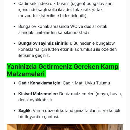
Çadir seklindeki dik tavanli (üçgen) bungalovlarin
içerisinde sagli sollu iki adet tek kisilik yatak
mevcuttur (Istenilirse birlestirilebilir).
Bungalov konaklamasinda WC ve duslar ortak
alandaki ünitelerden karsilanmaktadir.
Bungalov sayimiz sinirlidir.
Bu nedenle bungalow
konaklama için lütfen etkinlik sorumlusu ile özelden
iletisime geçiniz.
Yaninizda Getirmeniz Gereken Kamp
Malzemeleri
Çadir Konaklama Için:
Çadir, Mat, Uyku Tulumu
Kisisel Malzemeler:
Deniz malzemeleri (mayo, havlu,
deniz ayakkabisi)
Saglik:
Varsa düzenli kullandiginiz ilaçlariniz ve küçük
bir ilk yardim çantasi.