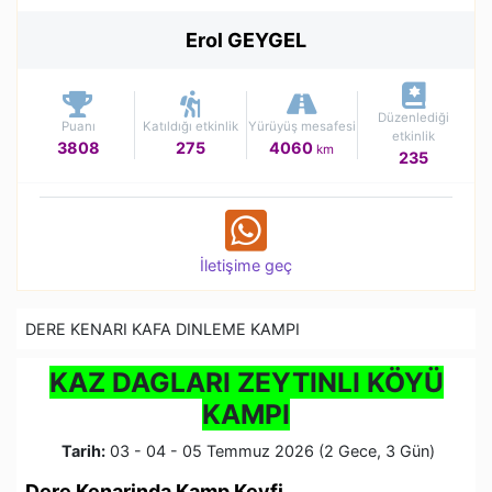
Erol GEYGEL
Düzenlediği
Puanı
Katıldığı etkinlik
Yürüyüş mesafesi
etkinlik
3808
275
4060
km
235
İletişime geç
DERE KENARI KAFA DINLEME KAMPI
KAZ DAGLARI ZEYTINLI KÖYÜ
KAMPI
Tarih:
03 - 04 - 05 Temmuz 2026 (2 Gece, 3 Gün)
Dere Kenarinda Kamp Keyfi