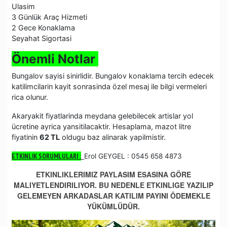
Ulasim
3 Günlük Araç Hizmeti
2 Gece Konaklama
Seyahat Sigortasi
Önemli Notlar
Bungalov sayisi sinirlidir. Bungalov konaklama tercih edecek
katilimcilarin kayit sonrasinda özel mesaj ile bilgi vermeleri
rica olunur.
Akaryakit fiyatlarinda meydana gelebilecek artislar yol
ücretine ayrica yansitilacaktir. Hesaplama, mazot litre
fiyatinin
62 TL
oldugu baz alinarak yapilmistir.
ETKINLIK SORUMLULARI :
Erol GEYGEL : 0545 658 4873
ETKINLIKLERIMIZ PAYLASIM ESASINA GÖRE
MALIYETLENDIRILIYOR. BU NEDENLE ETKINLIGE YAZILIP
GELEMEYEN ARKADASLAR KATILIM PAYINI ÖDEMEKLE
YÜKÜMLÜDÜR.