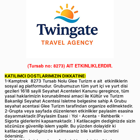
(Tursab no: 8273)
AIT ETKINLIKLERDIR.
KATILIMCI DOSTLARIMIZIN DIKKATINE:
1-Kamptrek 8273 Tursab Nolu Glee Turizm e ait etkinliklerin
sosyal ag platformudur. Grubumuzun tüm yurt içi ve yurt disi
gezileri 1618 sayili Seyahat Acenteleri Kanunu geregince, tüm
yasal haklarimizin korunabilmesi amaci ile Kültür ve Turizm
Bakanligi Seyahat Acentesi Isletme belgesine sahip A Grubu
seyahat acentasi Glee Turizm tarafindan organize edilmektedir.
2-Grupta veya sayfada düzenlenen etkinlikler paylasim esasina
dayanmaktadir.(Paylasim Esasi : Yol - Acenta - Rehberlik -
Sigorta giderlerini kapsamaktadir. ) Katilacagim dediginizde sizin
sözünüze güvenilip islem yapilir. Bu yüzden dolayidir ki
katilacagim dediginizde katilmasaniz bile katilim ücretini
ödersiniz.