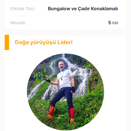
Bungalow ve Çadır Konaklamalı
Etkinlik Türü :
5
Mesafe
KM
Doğa yürüyüşü Lideri