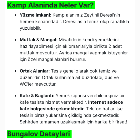
Kamp Alaninda Neler Var?
Yüzme Imkani:
Kamp alanimiz Zeytinli Deresi'nin
hemen kenarindadir. Deresi asiri temiz olup rahatlikla
yüzülebilir.
Mutfak & Mangal:
Misafirlerin kendi yemeklerini
hazirlayabilmesi için ekipmanlariyla birlikte 2 adet
mutfak mevcuttur. Ayrica mangal yapmak isteyenler
için özel mangal alanlari bulunur.
Ortak Alanlar:
Tesis genel olarak çok temiz ve
düzenlidir. Ortak kullanima ait buzdolabi, dus ve
WC'ler mevcuttur.
Kafe & Baglanti:
Yemek siparisi verebileceginiz bir
kafe tesiste hizmet vermektedir.
Internet sadece
kafe bölgesinde çekmektedir.
Telefon hatlari ise
tesisin biraz yukarisina çikildiginda çekmektedir.
Sehirden tamamen uzaklasmak için harika bir firsat!
Bungalov Detaylari