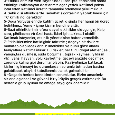
3-Etkinliklerimizin web sayfasindaki son iptal tarihinden sonra
etkinlige katilamayan dostlarimiz eger yedek katilimci yoksa
iptal eden katilimci ücretin tamamini ödemekle yükümlüdür.
4-Sehir disi etkinliklerde seyahat sigortasinin yapilabilmesi için
TC kimlik no gereklidir.
5-Doga Yürüyüslerinde katilim ücreti disinda her hangi bir ücret
belirtilmez. Yeme - içme kisinin kendine aittir.
6-Bazi etkinliklerimiz efora dayali etkinlikler oldugu için, Kalp,
sara, pihtilasma vb özel hastaliklari için sakincali olabilir,
Katilmak isteyenler, etkinlik yöneticisine haber vermelidir.
7-Etkinliklerimize katildiginiz taktirde ; dogaya ait risklere
muhatap olabileceklerini bilmelidirler ve bunu göze alarak
faaliyetlere katilmalidirlar. Bu riskler; her türlü dogal afetler,( sel ,
yangin,tas düsmesi, suda bogulma , toprak kaymasi, yildirim
vb), vahsi hayvan, yolu kaybetme, geceyi arazide geçirmek
zorunda kalma gibi durumlar olabilir. Faaliyetimize katilacak
kisiler hiç kimseyi bu durumlardan sorumlu tutmadan basina
gelebilecek olaylari kabullenmis olarak gelmelidirler.
8 -Dogada herkes kendisinden sorumludur. Bizim amacimiz
sizlerle eglenceli ve güvenli bir yürüyüs gerçeklestirmektir. Bu
nedenle grup uyumu ve emege saygi çok önemlidir.