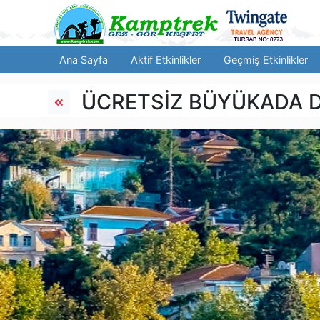
Ana Sayfa
Aktif Etkinlikler
Geçmiş Etkinlikler
ÜCRETSİZ BÜYÜKADA D