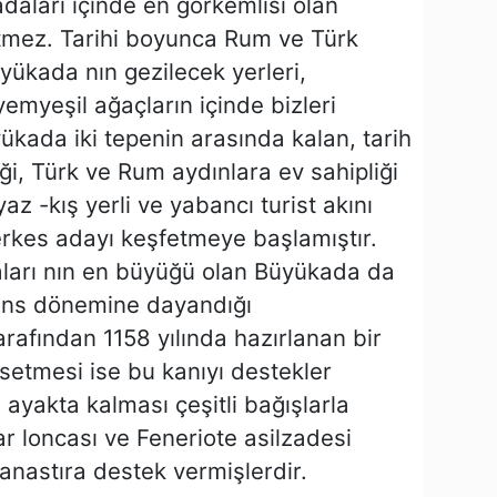
rı içinde en görkemlisi olan
tmez. Tarihi boyunca Rum ve Türk
üyükada nın gezilecek yerleri,
emyeşil ağaçların içinde bizleri
ükada iki tepenin arasında kalan, tarih
ği, Türk ve Rum aydınlara ev sahipliği
 -kış yerli ve yabancı turist akını
erkes adayı keşfetmeye başlamıştır.
daları nın en büyüğü olan Büyükada da
izans dönemine dayandığı
afından 1158 yılında hazırlanan bir
setmesi ise bu kanıyı destekler
ayakta kalması çeşitli bağışlarla
ar loncası ve Feneriote asilzadesi
nastıra destek vermişlerdir.