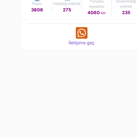
Yürüyüş
Düzenlediği
Puanı
Katıldığı etkinlik
mesafesi
etkinlik
3808
275
4060
235
km
İletişime geç