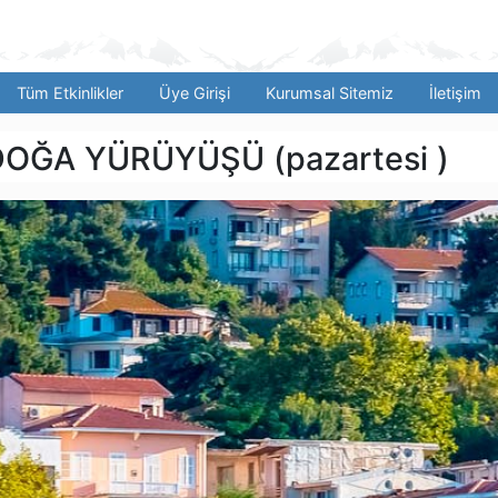
Tüm Etkinlikler
Üye Girişi
Kurumsal Sitemiz
İletişim
OĞA YÜRÜYÜŞÜ (pazartesi )