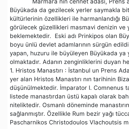
Marmara nın cennet adası, Prens adala
Büyükada da gezilecek yerler saymakla bi
kültürlerinin özellikleri ile harmanlandığı B
görülecek güzellikleri masmavi denizin ve y
beklemektedir. Eski adı Prinkipos olan Büy
boyu ünlü devlet adamlarının sürgün edildi
yapan, huzuru ile büyüleyen Büyükada ya yaz
olmaktadır. Adanın zenginliklerini duyan h
1. Hristos Manastırı : İstanbul un Prens A
yer alan Hristos Manastırı nın tarihinin B
düşünülmektedir. İmparator I. Comnenus tar
listede manastırdan üstü kapalı olarak bah
niteliktedir. Osmanlı döneminde manastırın 
sağlanmıştır. Özellikle Rum bezir yağı tücc
Pascharnikos Christodoulos Vlachoutsis ma