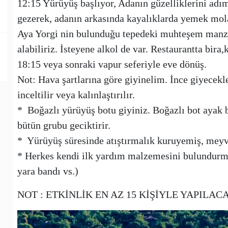
12:15 Yürüyüş başlıyor, Adanın güzelliklerini adı
gezerek, adanın arkasında kayalıklarda yemek mola
Aya Yorgi nin bulunduğu tepedeki muhteşem manzar
alabiliriz. İsteyene alkol de var. Restaurantta bira,k
18:15 veya sonraki vapur seferiyle eve dönüş.
Not: Hava şartlarına göre giyinelim. İnce giyecekle
inceltilir veya kalınlaştırılır.
* Boğazlı yürüyüş botu giyiniz. Boğazlı bot ayak b
bütün grubu geciktirir.
* Yürüyüş süresinde atıştırmalık kuruyemiş, meyve
* Herkes kendi ilk yardım malzemesini bulundurmakl
yara bandı vs.)
NOT : ETKİNLİK EN AZ 15 KİŞİYLE YAPILAC