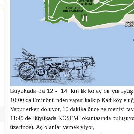
Büyükada da 12 - 14 km lik kolay bir yürüyüş
10:00 da Eminönü nden vapur kalkıp Kadıköy e uğr
Vapur erken doluyor, 10 dakika önce gelmenizi tav
11:45 de Büyükada KÖŞEM lokantasında buluşuyoru
üzerinde). Aç olanlar yemek yiyor,