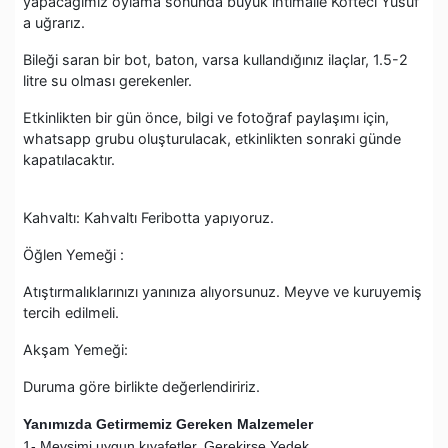
yapacağımız oylama sonunda büyük ihtimalle Köfteci Yusuf
a uğrarız.
Bileği saran bir bot, baton, varsa kullandığınız ilaçlar, 1.5-2
litre su olması gerekenler.
Etkinlikten bir gün önce, bilgi ve fotoğraf paylaşımı için,
whatsapp grubu oluşturulacak, etkinlikten sonraki günde
kapatılacaktır.
Kahvaltı: Kahvaltı Feribotta yapıyoruz.
Öğlen Yemeği :
Atıştırmalıklarınızı yanınıza alıyorsunuz. Meyve ve kuruyemiş
tercih edilmeli.
Akşam Yemeği:
Duruma göre birlikte değerlendiririz.
Yanımızda Getirmemiz Gereken Malzemeler
1- Mevsimi uygun kıyafetler. Gerekirse Yedek