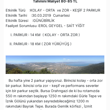
Tahmini Maliyet 80-85 TL
Etkinlik Türü :KOLAY - ORTA ve ZOR - KEŞİF 2 PARKUR
Etkinlik Tarihi :30.03.2019 Cumartesi
Etkinlik Süresi :GÜNÜBİRLİK
Faaliyet Sorumlusu :EROL GEYGEL - SAİT YİĞİT
I. PARKUR : 14 KM ( KOLAY - ORTA ZOR )
II. PARKUR : 18 KM ( ZOR YÜRÜYÜŞ )
Bu hafta yine 2 parkur yapıyoruz. Birincisi kolay - orta zor
bir parkur. İkincisi orta zor - keşif ve performans severler
için bir parkur seçtik. Bursa Orahngazi de ki bu rotamızda
550 m rakımdan başlayıp 1250 m rakımdaki Gürle Tepe ve
İznik Gölünü yukarıdan seyredebileceğimiz 1200 m
rakımdaki Bayrak Tepe. Burada Gemlik körfezi , İzmit