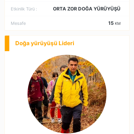
ORTA ZOR DOĞA YÜRÜYÜŞÜ
Etkinlik Türü :
15
Mesafe
KM
Doğa yürüyüşü Lideri