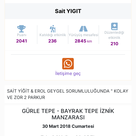
Sait YIGIT
Düzenlediği
Puanı
Katıldığı etkinlik
Yürüyüş mesafesi
etkinlik
2041
236
2845
km
210
İletişime geç
SAİT YİĞİT & EROL GEYGEL SORUMLULUĞUNDA " KOLAY
VE ZOR 2 PARKUR
GÜRLE TEPE - BAYRAK TEPE İZNİK
MANZARASI
30 Mart 2018 Cumartesi