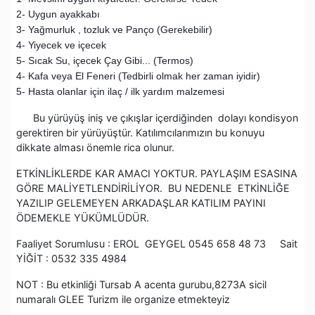
2- Uygun ayakkabı
3- Yağmurluk , tozluk ve Panço (Gerekebilir)
4- Yiyecek ve içecek
5- Sıcak Su, içecek Çay Gibi... (Termos)
4- Kafa veya El Feneri (Tedbirli olmak her zaman iyidir)
5- Hasta olanlar için ilaç / ilk yardım malzemesi
Bu yürüyüş iniş ve çıkışlar içerdiğinden dolayı kondisyon
gerektiren bir yürüyüştür. Katılımcılarımızın bu konuyu
dikkate alması önemle rica olunur.
ETKİNLİKLERDE KAR AMACI YOKTUR. PAYLAŞIM ESASINA
GÖRE MALİYETLENDİRİLİYOR. BU NEDENLE ETKİNLİĞE
YAZILIP GELEMEYEN ARKADAŞLAR KATILIM PAYINI
ÖDEMEKLE YÜKÜMLÜDÜR.
Faaliyet Sorumlusu : EROL GEYGEL 0545 658 48 73 Sait
YİĞİT : 0532 335 4984
NOT : Bu etkinliği Tursab A acenta gurubu,8273A sicil
numaralı GLEE Turizm ile organize etmekteyiz