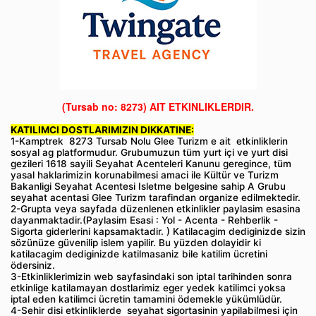
(Tursab no: 8273)
AIT ETKINLIKLERDIR.
KATILIMCI DOSTLARIMIZIN DIKKATINE:
1-Kamptrek 8273 Tursab Nolu Glee Turizm e ait etkinliklerin
sosyal ag platformudur. Grubumuzun tüm yurt içi ve yurt disi
gezileri 1618 sayili Seyahat Acenteleri Kanunu geregince, tüm
yasal haklarimizin korunabilmesi amaci ile Kültür ve Turizm
Bakanligi Seyahat Acentesi Isletme belgesine sahip A Grubu
seyahat acentasi Glee Turizm tarafindan organize edilmektedir.
2-Grupta veya sayfada düzenlenen etkinlikler paylasim esasina
dayanmaktadir.(Paylasim Esasi : Yol - Acenta - Rehberlik -
Sigorta giderlerini kapsamaktadir. ) Katilacagim dediginizde sizin
sözünüze güvenilip islem yapilir. Bu yüzden dolayidir ki
katilacagim dediginizde katilmasaniz bile katilim ücretini
ödersiniz.
3-Etkinliklerimizin web sayfasindaki son iptal tarihinden sonra
etkinlige katilamayan dostlarimiz eger yedek katilimci yoksa
iptal eden katilimci ücretin tamamini ödemekle yükümlüdür.
4-Sehir disi etkinliklerde seyahat sigortasinin yapilabilmesi için