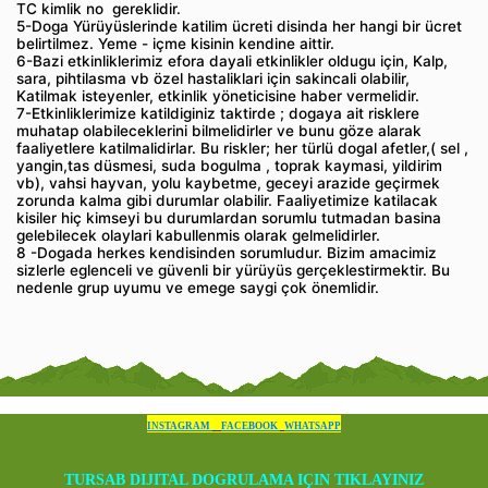
TC kimlik no gereklidir.
5-Doga Yürüyüslerinde katilim ücreti disinda her hangi bir ücret
belirtilmez. Yeme - içme kisinin kendine aittir.
6-Bazi etkinliklerimiz efora dayali etkinlikler oldugu için, Kalp,
sara, pihtilasma vb özel hastaliklari için sakincali olabilir,
Katilmak isteyenler, etkinlik yöneticisine haber vermelidir.
7-Etkinliklerimize katildiginiz taktirde ; dogaya ait risklere
muhatap olabileceklerini bilmelidirler ve bunu göze alarak
faaliyetlere katilmalidirlar. Bu riskler; her türlü dogal afetler,( sel ,
yangin,tas düsmesi, suda bogulma , toprak kaymasi, yildirim
vb), vahsi hayvan, yolu kaybetme, geceyi arazide geçirmek
zorunda kalma gibi durumlar olabilir. Faaliyetimize katilacak
kisiler hiç kimseyi bu durumlardan sorumlu tutmadan basina
gelebilecek olaylari kabullenmis olarak gelmelidirler.
8 -Dogada herkes kendisinden sorumludur. Bizim amacimiz
sizlerle eglenceli ve güvenli bir yürüyüs gerçeklestirmektir. Bu
nedenle grup uyumu ve emege saygi çok önemlidir.
INSTAGRAM
FACEBOOK
WHATSAPP
TURSAB DIJITAL DOGRULAMA IÇIN TIKLAYINIZ