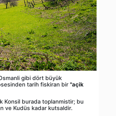
 Osmanli gibi dört büyük
sesinden tarih fiskiran bir
"açik
k Konsil burada toplanmistir; bu
an ve Kudüs kadar kutsaldir.