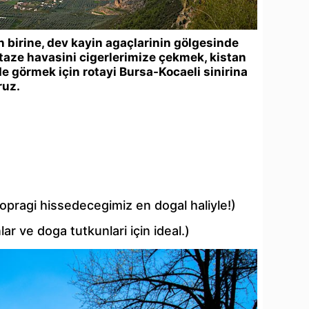
n birine, dev kayin agaçlarinin gölgesinde
taze havasini cigerlerimize çekmek, kistan
nde görmek için rotayi Bursa-Kocaeli sinirina
ruz.
opragi hissedecegimiz en dogal haliyle!)
ar ve doga tutkunlari için ideal.)