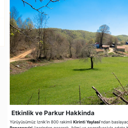
Etkinlik ve Parkur Hakkinda
Yürüyüsümüz Iznik’in 800 rakimli
Kirinti Yaylasi
’ndan baslayac
Papazçayiri
üzerinden geçerek, iklimi ve cografyasiyla adeta 