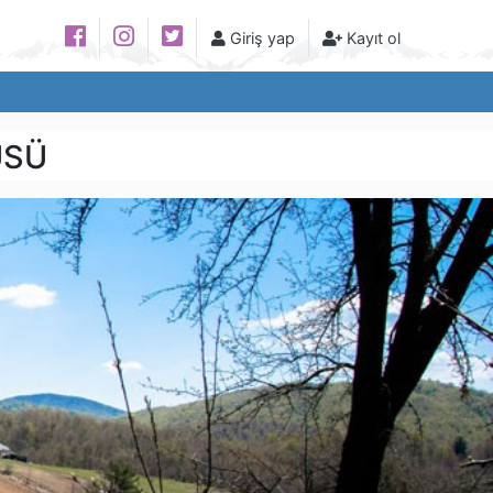
Giriş yap
Kayıt ol
ÜSÜ