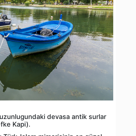
uzunlugundaki devasa antik surlar
efke Kapi).