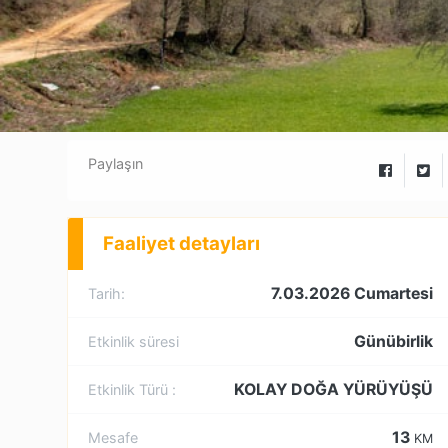
Paylaşın
Faaliyet detayları
7.03.2026 Cumartesi
Tarih:
Günübirlik
Etkinlik süresi
KOLAY DOĞA YÜRÜYÜŞÜ
Etkinlik Türü :
13
Mesafe
KM