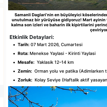
Samanli Daglari’nin en büyüleyici köselerinde
unutulmaz bir yürüyüse gidiyoruz! Mart ayinin 
kalma son izleri ve baharin ilk kipirtilarini yeri
çeviriyo
Etkinlik Detaylari:
Tarih:
07 Mart 2026, Cumartesi
Rota:
Menekse Yaylasi - Kirinti Yaylasi
Mesafe:
Yaklasik
12–14 km
Zemin:
Orman yolu ve patika
(Adimlarken t
Zorluk:
Kolay Seviye
(Haftalik aktif yasayanl