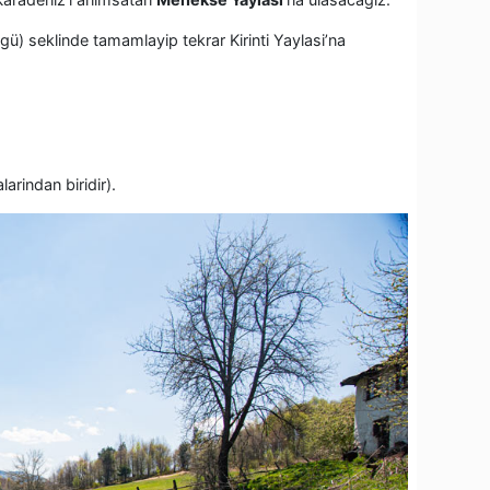
ngü) seklinde tamamlayip tekrar Kirinti Yaylasi’na
arindan biridir).