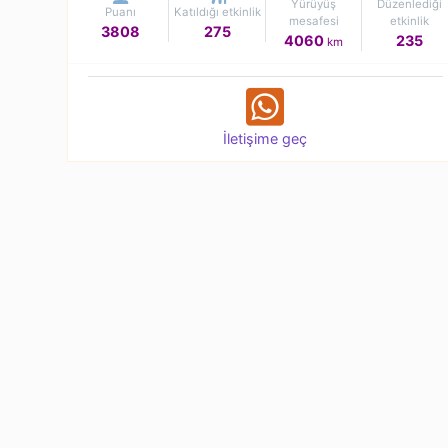
Yürüyüş
Düzenlediği
Puanı
Katıldığı etkinlik
mesafesi
etkinlik
3808
275
4060
235
km
İletişime geç