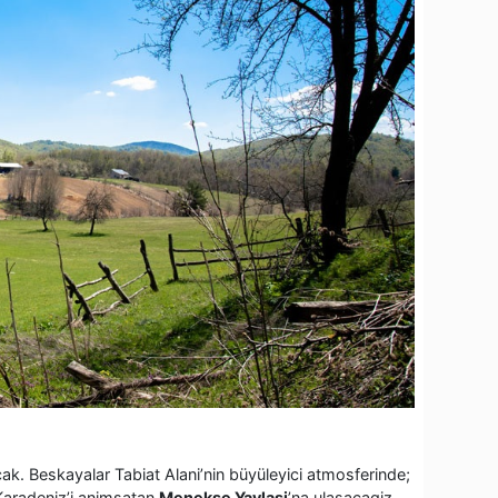
ak. Beskayalar Tabiat Alani’nin büyüleyici atmosferinde;
Karadeniz’i animsatan
Menekse Yaylasi
’na ulasacagiz.