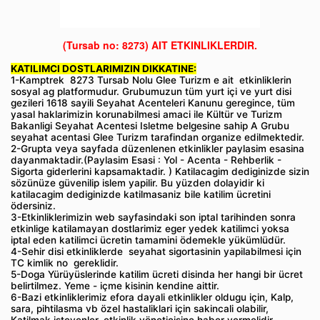
(Tursab no: 8273)
AIT ETKINLIKLERDIR.
KATILIMCI DOSTLARIMIZIN DIKKATINE:
1-Kamptrek 8273 Tursab Nolu Glee Turizm e ait etkinliklerin
sosyal ag platformudur. Grubumuzun tüm yurt içi ve yurt disi
gezileri 1618 sayili Seyahat Acenteleri Kanunu geregince, tüm
yasal haklarimizin korunabilmesi amaci ile Kültür ve Turizm
Bakanligi Seyahat Acentesi Isletme belgesine sahip A Grubu
seyahat acentasi Glee Turizm tarafindan organize edilmektedir.
2-Grupta veya sayfada düzenlenen etkinlikler paylasim esasina
dayanmaktadir.(Paylasim Esasi : Yol - Acenta - Rehberlik -
Sigorta giderlerini kapsamaktadir. ) Katilacagim dediginizde sizin
sözünüze güvenilip islem yapilir. Bu yüzden dolayidir ki
katilacagim dediginizde katilmasaniz bile katilim ücretini
ödersiniz.
3-Etkinliklerimizin web sayfasindaki son iptal tarihinden sonra
etkinlige katilamayan dostlarimiz eger yedek katilimci yoksa
iptal eden katilimci ücretin tamamini ödemekle yükümlüdür.
4-Sehir disi etkinliklerde seyahat sigortasinin yapilabilmesi için
TC kimlik no gereklidir.
5-Doga Yürüyüslerinde katilim ücreti disinda her hangi bir ücret
belirtilmez. Yeme - içme kisinin kendine aittir.
6-Bazi etkinliklerimiz efora dayali etkinlikler oldugu için, Kalp,
sara, pihtilasma vb özel hastaliklari için sakincali olabilir,