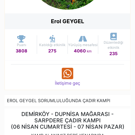
Erol GEYGEL
Düzenlediği
Puanı
Katıldığı etkinlik
Yürüyüş mesafesi
etkinlik
3808
275
4060
km
235
İletişime geç
EROL GEYGEL SORUMLULUĞUNDA ÇADIR KAMPI
DEMİRKÖY - DUPNİSA MAĞARASI -
SARPDERE ÇADIR KAMPI
(06 NİSAN CUMARTESİ - 07 NİSAN PAZAR)