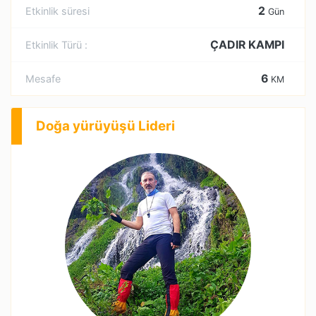
2
Etkinlik süresi
Gün
ÇADIR KAMPI
Etkinlik Türü :
6
Mesafe
KM
Doğa yürüyüşü Lideri