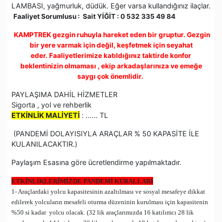
LAMBASI, yağmurluk, düdük. Eğer varsa kullandığınız ilaçlar.
Faaliyet Sorumlusu : Sait YİĞİT : 0
532 335 49 84
KAMPTREK gezgin ruhuyla hareket eden bir gruptur. Gezgin
bir yere varmak için değil, keşfetmek için seyahat
eder.
Faaliyetlerimize katıldığınız taktirde konfor
beklentinizin olmaması , ekip arkadaşlarınıza ve emeğe
saygı çok önemlidir.
PAYLAŞIMA DAHİL HİZMETLER
Sigorta , yol ve rehberlik
ETKİNLİK MALİYETİ
: ...... TL
(PANDEMİ DOLAYISIYLA ARAÇLAR % 50 KAPASİTE İLE
KULANILACAKTIR.)
Paylaşım Esasına göre ücretlendirme yapılmaktadır.
ETKİNLİKLERİMİZDE PANDEMİ KURALLARI
1- Araçlardaki yolcu kapasitesinin azaltılması ve sosyal mesafeye dikkat
edilerek yolcuların mesafeli oturma düzeninin kurulması için kapasitenin
%50 si kadar yolcu olacak. (32 lik araçlarımızda 16 katılımcı 28 lik