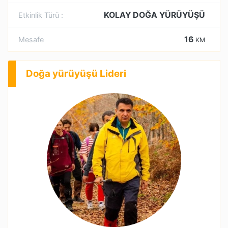
KOLAY DOĞA YÜRÜYÜŞÜ
Etkinlik Türü :
16
Mesafe
KM
Doğa yürüyüşü Lideri