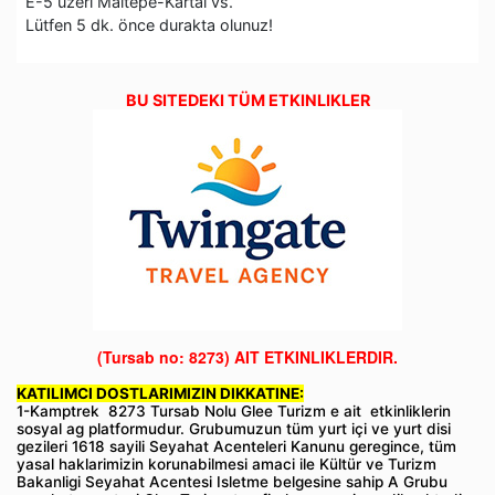
E-5 üzeri Maltepe-Kartal vs.
Lütfen 5 dk. önce durakta olunuz!
BU SITEDEKI TÜM ETKINLIKLER
(Tursab no: 8273)
AIT ETKINLIKLERDIR.
KATILIMCI DOSTLARIMIZIN DIKKATINE:
1-Kamptrek 8273 Tursab Nolu Glee Turizm e ait etkinliklerin
sosyal ag platformudur. Grubumuzun tüm yurt içi ve yurt disi
gezileri 1618 sayili Seyahat Acenteleri Kanunu geregince, tüm
yasal haklarimizin korunabilmesi amaci ile Kültür ve Turizm
Bakanligi Seyahat Acentesi Isletme belgesine sahip A Grubu