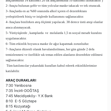
araçlarımızda 14 katılımcı 20 lik araçlarımızda 10 katılımcı alınacaktır. )
2- Araçta bulunan şoför ve tüm yolcular maske takacak ve tek oturacak.
3- Araçlarda en az %60 oranında alkol içeren el dezenfektanı
yerleştirilerek biniş ve inişlerde kullanımını sağlanacaktır.
4- Araçlara binilirken ateş ölçümü yapılacak. 38 derece üstü ateşi olanlar
araca alınmayacak.
5- Yürüyüşlerde , kamplarda ve molalarda 1,5 m sosyal mesafe kuralını
uygulanacaktır.
6- Tüm etkinlik boyunca maske ile ağız kapatmak zorunludur.
7- Araçların düzenli olarak havalandırılması, her gün günde 2 defa
temizlenmesi ve özellikle sık temas edilen alanların dezenfekte edilmesi
sağlanacaktır.
Tüm katılımcılar yukarıdaki kuralları kabul ederek etkinliklerimize
katılabilir.
ARAÇ DURAKLARI:
7:30 Yenibosna
7:35 İncirli-DOĞTAŞ
7:45 Mecidiyeköy- Y.K Bank
8:10 E-5 Göztepe
8:15 Kozyatağı