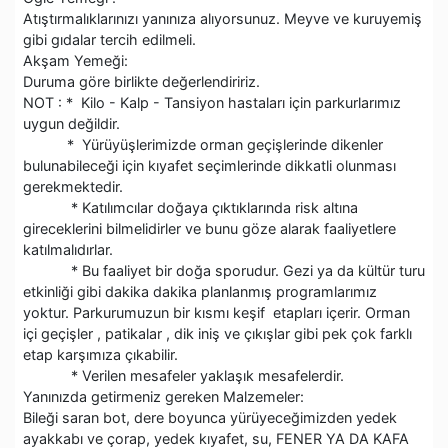
Atıştırmalıklarınızı yanınıza alıyorsunuz. Meyve ve kuruyemiş
gibi gıdalar tercih edilmeli.
Akşam Yemeği:
Duruma göre birlikte değerlendiririz.
NOT : * Kilo - Kalp - Tansiyon hastaları için parkurlarımız
uygun değildir.
* Yürüyüşlerimizde orman geçişlerinde dikenler
bulunabileceği için kıyafet seçimlerinde dikkatli olunması
gerekmektedir.
* Katılımcılar doğaya çıktıklarında risk altına
gireceklerini bilmelidirler ve bunu göze alarak faaliyetlere
katılmalıdırlar.
* Bu faaliyet bir doğa sporudur. Gezi ya da kültür turu
etkinliği gibi dakika dakika planlanmış programlarımız
yoktur. Parkurumuzun bir kısmı keşif etapları içerir. Orman
içi geçişler , patikalar , dik iniş ve çıkışlar gibi pek çok farklı
etap karşımıza çıkabilir.
* Verilen mesafeler yaklaşık mesafelerdir.
Yanınızda getirmeniz gereken Malzemeler:
Bileği saran bot, dere boyunca yürüyeceğimizden yedek
ayakkabı ve çorap, yedek kıyafet, su, FENER YA DA KAFA