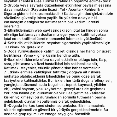
seyahat acentasi Glee Turizm tarafindan organize edilmektedir.
2-Grupta veya sayfada düzenlenen etkinlikler paylasim esasina
dayanmaktadir.(Paylasim Esasi : Yol - Acenta - Rehberlik -
Sigorta giderlerini kapsamaktadir. ) Katilacagim dediginizde sizin
sözünüze güvenilip islem yapilir. Bu yüzden dolayidir ki
katilacagim dediginizde katilmasaniz bile katilim ücretini
ödersiniz.
3-Etkinliklerimizin web sayfasindaki son iptal tarihinden sonra
etkinlige katilamayan dostlarimiz eger yedek katilimci yoksa
iptal eden katilimci ücretin tamamini ödemekle yükümlüdür.
4-Sehir disi etkinliklerde seyahat sigortasinin yapilabilmesi için
TC kimlik no gereklidir.
5-Doga Yürüyüslerinde katilim ücreti disinda her hangi bir ücret
belirtilmez. Yeme - içme kisinin kendine aittir.
6-Bazi etkinliklerimiz efora dayali etkinlikler oldugu için, Kalp,
sara, pihtilasma vb özel hastaliklari için sakincali olabilir,
Katilmak isteyenler, etkinlik yöneticisine haber vermelidir.
7-Etkinliklerimize katildiginiz taktirde ; dogaya ait risklere
muhatap olabileceklerini bilmelidirler ve bunu göze alarak
faaliyetlere katilmalidirlar. Bu riskler; her türlü dogal afetler,( sel ,
yangin,tas düsmesi, suda bogulma , toprak kaymasi, yildirim
vb), vahsi hayvan, yolu kaybetme, geceyi arazide geçirmek
zorunda kalma gibi durumlar olabilir. Faaliyetimize katilacak
kisiler hiç kimseyi bu durumlardan sorumlu tutmadan basina
gelebilecek olaylari kabullenmis olarak gelmelidirler.
8 -Dogada herkes kendisinden sorumludur. Bizim amacimiz
sizlerle eglenceli ve güvenli bir yürüyüs gerçeklestirmektir. Bu
nedenle grup uyumu ve emege saygi çok önemlidir.