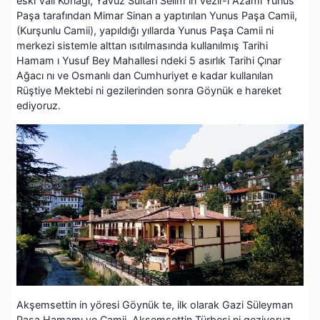
eski Vali Konağı, Yavuz Sultan Selim in Vezir-i Azamı Yunus
Paşa tarafından Mimar Sinan a yaptırılan Yunus Paşa Camii,
(Kurşunlu Camii), yapıldığı yıllarda Yunus Paşa Camii ni
merkezi sistemle alttan ısıtılmasında kullanılmış Tarihi
Hamam ı Yusuf Bey Mahallesi ndeki 5 asırlık Tarihi Çınar
Ağacı nı ve Osmanlı dan Cumhuriyet e kadar kullanılan
Rüştiye Mektebi ni gezilerinden sonra Göynük e hareket
ediyoruz.
Akşemsettin in yöresi Göynük te, ilk olarak Gazi Süleyman
Paşa Hamamı ve Camii, Akşemsettin Türbesi ni geziyoruz.