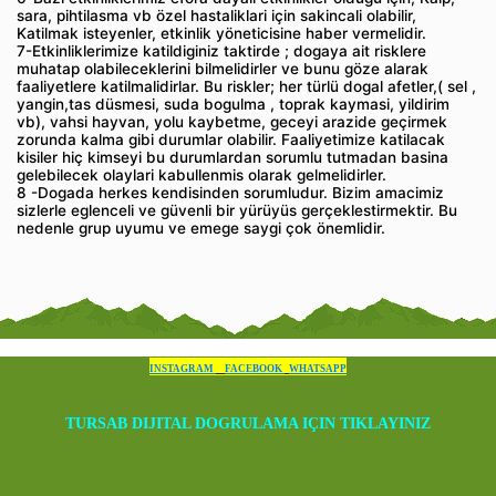
sara, pihtilasma vb özel hastaliklari için sakincali olabilir,
Katilmak isteyenler, etkinlik yöneticisine haber vermelidir.
7-Etkinliklerimize katildiginiz taktirde ; dogaya ait risklere
muhatap olabileceklerini bilmelidirler ve bunu göze alarak
faaliyetlere katilmalidirlar. Bu riskler; her türlü dogal afetler,( sel ,
yangin,tas düsmesi, suda bogulma , toprak kaymasi, yildirim
vb), vahsi hayvan, yolu kaybetme, geceyi arazide geçirmek
zorunda kalma gibi durumlar olabilir. Faaliyetimize katilacak
kisiler hiç kimseyi bu durumlardan sorumlu tutmadan basina
gelebilecek olaylari kabullenmis olarak gelmelidirler.
8 -Dogada herkes kendisinden sorumludur. Bizim amacimiz
sizlerle eglenceli ve güvenli bir yürüyüs gerçeklestirmektir. Bu
nedenle grup uyumu ve emege saygi çok önemlidir.
INSTAGRAM
FACEBOOK
WHATSAPP
TURSAB DIJITAL DOGRULAMA IÇIN TIKLAYINIZ