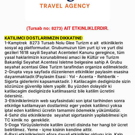
(Tursab no: 8273)
AIT ETKINLIKLERDIR.
KATILIMCI DOSTLARIMIZIN DIKKATINE:
1-Kamptrek 8273 Tursab Nolu Glee Turizm e ait etkinliklerin
sosyal ag platformudur. Grubumuzun tüm yurt içi ve yurt disi
gezileri 1618 sayili Seyahat Acenteleri Kanunu geregince, tüm
yasal haklarimizin korunabilmesi amaci ile Kültür ve Turizm
Bakanligi Seyahat Acentesi Isletme belgesine sahip A Grubu
seyahat acentasi Glee Turizm tarafindan organize edilmektedir.
2-Grupta veya sayfada düzenlenen etkinlikler paylasim esasina
dayanmaktadir.(Paylasim Esasi : Yol - Acenta - Rehberlik -
Sigorta giderlerini kapsamaktadir. ) Katilacagim dediginizde sizin
sözünüze güvenilip islem yapilir. Bu yüzden dolayidir ki
katilacagim dediginizde katilmasaniz bile katilim ücretini
ödersiniz.
3-Etkinliklerimizin web sayfasindaki son iptal tarihinden sonra
etkinlige katilamayan dostlarimiz eger yedek katilimci yoksa
iptal eden katilimci ücretin tamamini ödemekle yükümlüdür.
4-Sehir disi etkinliklerde seyahat sigortasinin yapilabilmesi için
TC kimlik no gereklidir.
5-Doga Yürüyüslerinde katilim ücreti disinda her hangi bir ücret
belirtilmez. Yeme - içme kisinin kendine aittir.
6-Bazi etkinliklerimiz efora dayali etkinlikler oldugu için, Kalp,