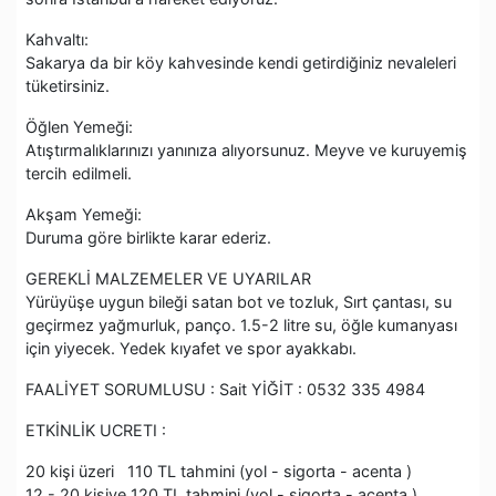
Kahvaltı:
Sakarya da bir köy kahvesinde kendi getirdiğiniz nevaleleri
tüketirsiniz.
Öğlen Yemeği:
Atıştırmalıklarınızı yanınıza alıyorsunuz. Meyve ve kuruyemiş
tercih edilmeli.
Akşam Yemeği:
Duruma göre birlikte karar ederiz.
GEREKLİ MALZEMELER VE UYARILAR
Yürüyüşe uygun bileği satan bot ve tozluk, Sırt çantası, su
geçirmez yağmurluk, panço. 1.5-2 litre su, öğle kumanyası
için yiyecek. Yedek kıyafet ve spor ayakkabı.
FAALİYET SORUMLUSU : Sait YİĞİT : 0532 335 4984
ETKİNLİK UCRETI :
20 kişi üzeri 110 TL tahmini (yol - sigorta - acenta )
12 - 20 kişiye 120 TL tahmini (yol - sigorta - acenta )