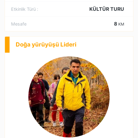
KÜLTÜR TURU
Etkinlik Türü :
8
Mesafe
KM
Doğa yürüyüşü Lideri