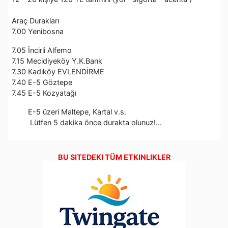
Araç Durakları
7.00 Yenibosna
7.05 İncirli Alfemo
7.15 Mecidiyeköy Y.K.Bank
7.30 Kadıköy EVLENDİRME
7.40 E-5 Göztepe
7.45 E-5 Kozyatağı
E-5 üzeri Maltepe, Kartal v.s.
Lütfen 5 dakika önce durakta olunuz!...
BU SITEDEKI TÜM ETKINLIKLER