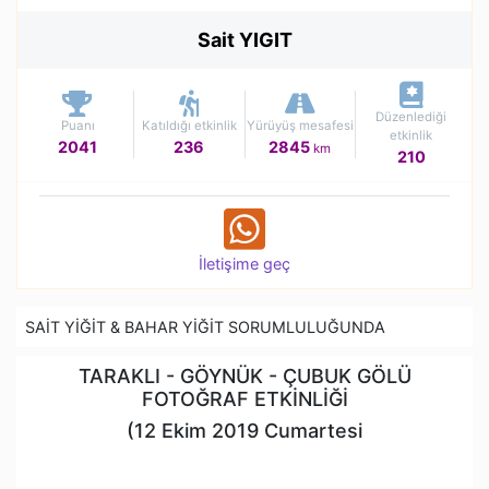
Sait YIGIT
Düzenlediği
Puanı
Katıldığı etkinlik
Yürüyüş mesafesi
etkinlik
2041
236
2845
km
210
İletişime geç
SAİT YİĞİT & BAHAR YİĞİT SORUMLULUĞUNDA
TARAKLI - GÖYNÜK - ÇUBUK GÖLÜ
FOTOĞRAF ETKİNLİĞİ
(12 Ekim 2019 Cumartesi