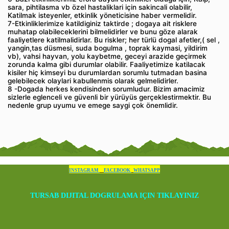
sara, pihtilasma vb özel hastaliklari için sakincali olabilir,
Katilmak isteyenler, etkinlik yöneticisine haber vermelidir.
7-Etkinliklerimize katildiginiz taktirde ; dogaya ait risklere
muhatap olabileceklerini bilmelidirler ve bunu göze alarak
faaliyetlere katilmalidirlar. Bu riskler; her türlü dogal afetler,( sel ,
yangin,tas düsmesi, suda bogulma , toprak kaymasi, yildirim
vb), vahsi hayvan, yolu kaybetme, geceyi arazide geçirmek
zorunda kalma gibi durumlar olabilir. Faaliyetimize katilacak
kisiler hiç kimseyi bu durumlardan sorumlu tutmadan basina
gelebilecek olaylari kabullenmis olarak gelmelidirler.
8 -Dogada herkes kendisinden sorumludur. Bizim amacimiz
sizlerle eglenceli ve güvenli bir yürüyüs gerçeklestirmektir. Bu
nedenle grup uyumu ve emege saygi çok önemlidir.
INSTAGRAM
FACEBOOK
WHATSAPP
TURSAB DIJITAL DOGRULAMA IÇIN TIKLAYINIZ