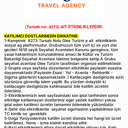
(Tursab no: 8273)
AIT ETKINLIKLERDIR.
KATILIMCI DOSTLARIMIZIN DIKKATINE:
1-Kamptrek 8273 Tursab Nolu Glee Turizm e ait etkinliklerin
sosyal ag platformudur. Grubumuzun tüm yurt içi ve yurt disi
gezileri 1618 sayili Seyahat Acenteleri Kanunu geregince, tüm
yasal haklarimizin korunabilmesi amaci ile Kültür ve Turizm
Bakanligi Seyahat Acentesi Isletme belgesine sahip A Grubu
seyahat acentasi Glee Turizm tarafindan organize edilmektedir.
2-Grupta veya sayfada düzenlenen etkinlikler paylasim esasina
dayanmaktadir.(Paylasim Esasi : Yol - Acenta - Rehberlik -
Sigorta giderlerini kapsamaktadir. ) Katilacagim dediginizde sizin
sözünüze güvenilip islem yapilir. Bu yüzden dolayidir ki
katilacagim dediginizde katilmasaniz bile katilim ücretini
ödersiniz.
3-Etkinliklerimizin web sayfasindaki son iptal tarihinden sonra
etkinlige katilamayan dostlarimiz eger yedek katilimci yoksa
iptal eden katilimci ücretin tamamini ödemekle yükümlüdür.
4-Sehir disi etkinliklerde seyahat sigortasinin yapilabilmesi için
TC kimlik no gereklidir.
5-Doga Yürüyüslerinde katilim ücreti disinda her hangi bir ücret
belirtilmez. Yeme - içme kisinin kendine aittir.
6-Bazi etkinliklerimiz efora dayali etkinlikler oldugu için, Kalp,