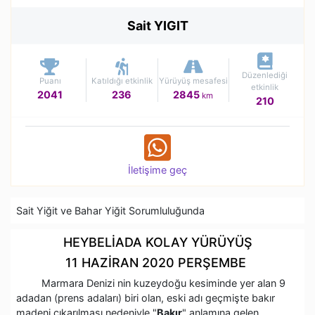
Sait YIGIT
Düzenlediği
Puanı
Katıldığı etkinlik
Yürüyüş mesafesi
etkinlik
2041
236
2845
km
210
İletişime geç
Sait Yiğit ve Bahar Yiğit Sorumluluğunda
HEYBELİADA KOLAY YÜRÜYÜŞ
11 HAZİRAN 2020 PERŞEMBE
Marmara Denizi nin kuzeydoğu kesiminde yer alan 9
adadan (prens adaları) biri olan, eski adı geçmişte bakır
madeni çıkarılması nedeniyle "
Bakır
" anlamına gelen