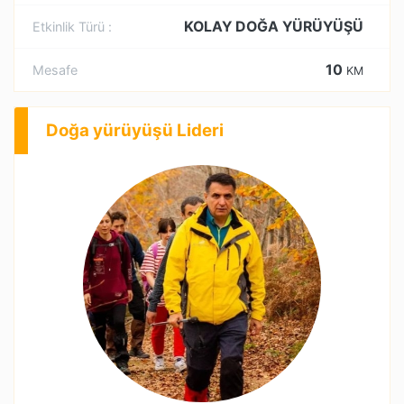
KOLAY DOĞA YÜRÜYÜŞÜ
Etkinlik Türü :
10
Mesafe
KM
Doğa yürüyüşü Lideri