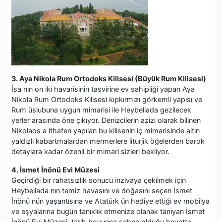
3. Aya Nikola Rum Ortodoks Kilisesi (Büyük Rum Kilisesi)
İsa nın on iki havarisinin tasvirine ev sahipliği yapan Aya
Nikola Rum Ortodoks Kilisesi kıpkırmızı görkemli yapısı ve
Rum üslubuna uygun mimarisi ile Heybeliada gezilecek
yerler arasında öne çıkıyor. Denizcilerin azizi olarak bilinen
Nikolaos a ithafen yapılan bu kilisenin iç mimarisinde altın
yaldızlı kabartmalardan mermerlere liturjik öğelerden barok
detaylara kadar özenli bir mimari sizleri bekliyor.
4. İsmet İnönü Evi Müzesi
Geçirdiği bir rahatsızlık sonucu inzivaya çekilmek için
Heybeliada nın temiz havasını ve doğasını seçen İsmet
İnönü nün yaşantısına ve Atatürk ün hediye ettiği ev mobilya
ve eşyalarına bugün tanıklık etmenize olanak tanıyan İsmet
İnönü Evi Müzesi, tarih boyunca sahne olduğu hayatta