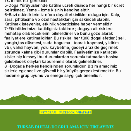
TC kimlik no gereklidir.
5-Doga Yürüyüslerinde katilim ücreti disinda her hangi bir ücret
belirtilmez. Yeme - içme kisinin kendine aittir.
6-Bazi etkinliklerimiz efora dayali etkinlikler oldugu için, Kalp,
sara, pihtilasma vb özel hastaliklari için sakincali olabilir,
Katilmak isteyenler, etkinlik yöneticisine haber vermelidir.
7-Etkinliklerimize katildiginiz taktirde ; dogaya ait risklere
muhatap olabileceklerini bilmelidirler ve bunu göze alarak
faaliyetlere katilmalidirlar. Bu riskler; her türlü dogal afetler,( sel ,
yangin,tas düsmesi, suda bogulma , toprak kaymasi, yildirim
vb), vahsi hayvan, yolu kaybetme, geceyi arazide geçirmek
zorunda kalma gibi durumlar olabilir. Faaliyetimize katilacak
kisiler hiç kimseyi bu durumlardan sorumlu tutmadan basina
gelebilecek olaylari kabullenmis olarak gelmelidirler.
8 -Dogada herkes kendisinden sorumludur. Bizim amacimiz
sizlerle eglenceli ve güvenli bir yürüyüs gerçeklestirmektir. Bu
nedenle grup uyumu ve emege saygi çok önemlidir.
INSTAGRAM
FACEBOOK
WHATSAPP
TURSAB DIJITAL DOGRULAMA IÇIN TIKLAYINIZ