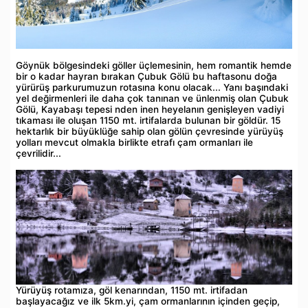
Göynük bölgesindeki göller üçlemesinin, hem romantik hemde
bir o kadar hayran bırakan Çubuk Gölü bu haftasonu doğa
yürürüş parkurumuzun rotasına konu olacak... Yanı başındaki
yel değirmenleri ile daha çok tanınan ve ünlenmiş olan Çubuk
Gölü, Kayabaşı tepesi nden inen heyelanın genişleyen vadiyi
tıkaması ile oluşan 1150 mt. irtifalarda bulunan bir göldür. 15
hektarlık bir büyüklüğe sahip olan gölün çevresinde yürüyüş
yolları mevcut olmakla birlikte etrafı çam ormanları ile
çevrilidir...
Yürüyüş rotamıza, göl kenarından, 1150 mt. irtifadan
başlayacağız ve ilk 5km.yi, çam ormanlarının içinden geçip,