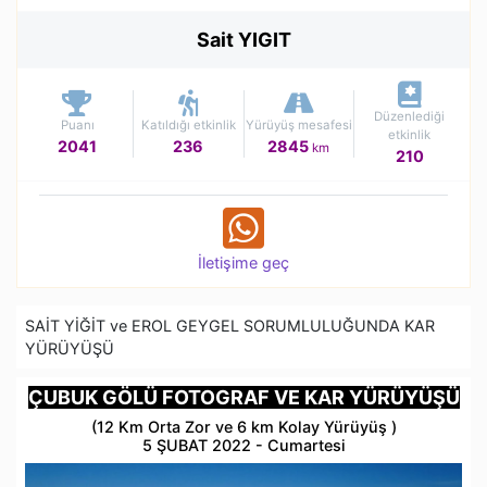
Sait YIGIT
Düzenlediği
Puanı
Katıldığı etkinlik
Yürüyüş mesafesi
etkinlik
2041
236
2845
km
210
İletişime geç
SAİT YİĞİT ve EROL GEYGEL SORUMLULUĞUNDA KAR
YÜRÜYÜŞÜ
ÇUBUK GÖLÜ FOTOGRAF VE KAR YÜRÜYÜŞÜ
(12 Km Orta Zor ve 6 km Kolay Yürüyüş )
5 ŞUBAT 2022 - Cumartesi