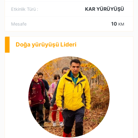
KAR YÜRÜYÜŞÜ
Etkinlik Türü :
10
Mesafe
KM
Doğa yürüyüşü Lideri