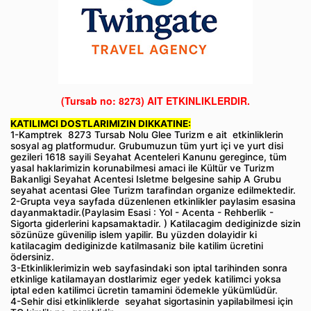
(Tursab no: 8273)
AIT ETKINLIKLERDIR.
KATILIMCI DOSTLARIMIZIN DIKKATINE:
1-Kamptrek 8273 Tursab Nolu Glee Turizm e ait etkinliklerin
sosyal ag platformudur. Grubumuzun tüm yurt içi ve yurt disi
gezileri 1618 sayili Seyahat Acenteleri Kanunu geregince, tüm
yasal haklarimizin korunabilmesi amaci ile Kültür ve Turizm
Bakanligi Seyahat Acentesi Isletme belgesine sahip A Grubu
seyahat acentasi Glee Turizm tarafindan organize edilmektedir.
2-Grupta veya sayfada düzenlenen etkinlikler paylasim esasina
dayanmaktadir.(Paylasim Esasi : Yol - Acenta - Rehberlik -
Sigorta giderlerini kapsamaktadir. ) Katilacagim dediginizde sizin
sözünüze güvenilip islem yapilir. Bu yüzden dolayidir ki
katilacagim dediginizde katilmasaniz bile katilim ücretini
ödersiniz.
3-Etkinliklerimizin web sayfasindaki son iptal tarihinden sonra
etkinlige katilamayan dostlarimiz eger yedek katilimci yoksa
iptal eden katilimci ücretin tamamini ödemekle yükümlüdür.
4-Sehir disi etkinliklerde seyahat sigortasinin yapilabilmesi için