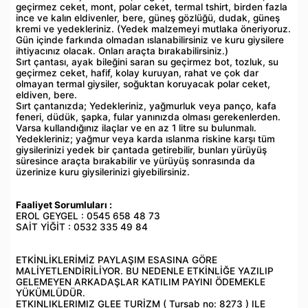
geçirmez ceket, mont, polar ceket, termal tshirt, birden fazla
ince ve kalın eldivenler, bere, güneş gözlüğü, dudak, güneş
kremi ve yedekleriniz. (Yedek malzemeyi mutlaka öneriyoruz.
Gün içinde farkında olmadan ıslanabilirsiniz ve kuru giysilere
ihtiyacınız olacak. Onları araçta bırakabilirsiniz.)
Sırt çantası, ayak bileğini saran su geçirmez bot, tozluk, su
geçirmez ceket, hafif, kolay kuruyan, rahat ve çok dar
olmayan termal giysiler, soğuktan koruyacak polar ceket,
eldiven, bere.
Sırt çantanızda; Yedekleriniz, yağmurluk veya panço, kafa
feneri, düdük, şapka, fular yanınızda olması gerekenlerden.
Varsa kullandığınız ilaçlar ve en az 1 litre su bulunmalı.
Yedekleriniz; yağmur veya karda ıslanma riskine karşı tüm
giysilerinizi yedek bir çantada getirebilir, bunları yürüyüş
süresince araçta bırakabilir ve yürüyüş sonrasında da
üzerinize kuru giysilerinizi giyebilirsiniz.
Faaliyet Sorumluları :
EROL GEYGEL : 0545 658 48 73
SAİT YİĞİT : 0532 335 49 84
ETKİNLİKLERİMİZ PAYLAŞIM ESASINA GÖRE
MALİYETLENDİRİLİYOR. BU NEDENLE ETKİNLİĞE YAZILIP
GELEMEYEN ARKADAŞLAR KATILIM PAYINI ÖDEMEKLE
YÜKÜMLÜDÜR.
ETKINLIKLERIMIZ GLEE TURİZM ( Tursab no: 8273 ) ILE