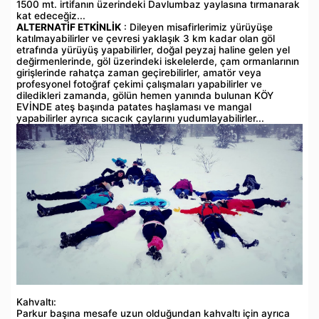
1500 mt. irtifanın üzerindeki Davlumbaz yaylasına tırmanarak
kat edeceğiz...
ALTERNATİF ETKİNLİK
: Dileyen misafirlerimiz yürüyüşe
katılmayabilirler ve çevresi yaklaşık 3 km kadar olan göl
etrafında yürüyüş yapabilirler, doğal peyzaj haline gelen yel
değirmenlerinde, göl üzerindeki iskelelerde, çam ormanlarının
girişlerinde rahatça zaman geçirebilirler, amatör veya
profesyonel fotoğraf çekimi çalışmaları yapabilirler ve
diledikleri zamanda, gölün hemen yanında bulunan KÖY
EVİNDE ateş başında patates haşlaması ve mangal
yapabilirler ayrıca sıcacık çaylarını yudumlayabilirler...
Kahvaltı:
Parkur başına mesafe uzun olduğundan kahvaltı için ayrıca