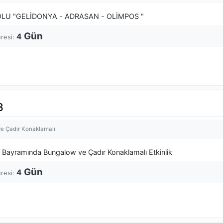
OLU "GELİDONYA - ADRASAN - OLİMPOS "
Gün
4
üresi:
3
e Çadır Konaklamalı
Bayramında Bungalow ve Çadır Konaklamalı Etkinlik
Gün
4
üresi: