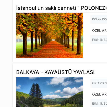
İstanbul un saklı cenneti " POLONEZ
KOLAY DO
ÖZEL AR
Etkinlik S
BALKAYA - KAYAÜSTÜ YAYLASI
ORTA ZOR
ÖZEL AR
Etkinlik S