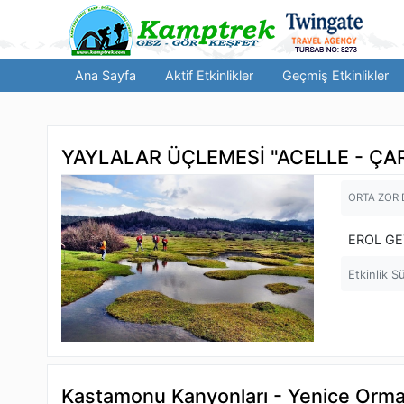
Ana Sayfa
Aktif Etkinlikler
Geçmiş Etkinlikler
YAYLALAR ÜÇLEMESİ "ACELLE - ÇA
ORTA ZOR
EROL GE
Etkinlik S
Kastamonu Kanyonları - Yenice Orma