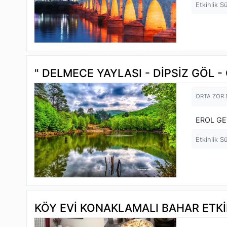
Etkinlik S
" DELMECE YAYLASI - DİPSİZ GÖL - 
ORTA ZOR
EROL GE
Etkinlik S
KÖY EVİ KONAKLAMALI BAHAR ETKİ