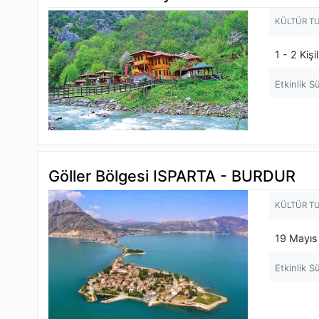
KÜLTÜR T
1 - 2 Kiş
Etkinlik S
Göller Bölgesi ISPARTA - BURDUR
KÜLTÜR T
19 Mayıs 
Etkinlik S