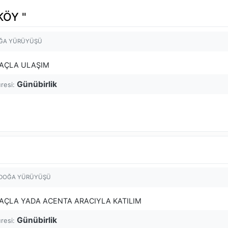
KÖY "
ĞA YÜRÜYÜŞÜ
AÇLA ULAŞIM
Günübirlik
üresi:
 DOĞA YÜRÜYÜŞÜ
AÇLA YADA ACENTA ARACIYLA KATILIM
Günübirlik
üresi: