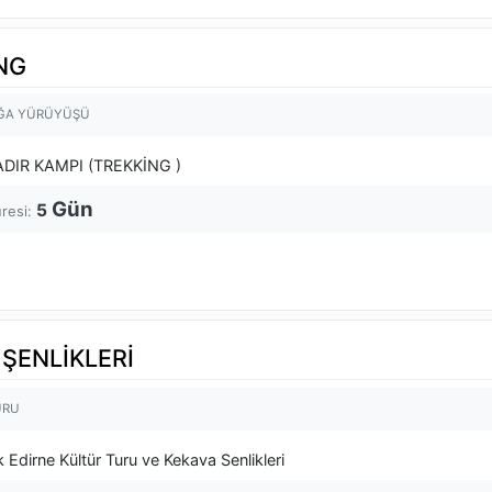
İNG
ĞA YÜRÜYÜŞÜ
ADIR KAMPI (TREKKİNG )
Gün
5
üresi:
 ŞENLİKLERİ
URU
k Edirne Kültür Turu ve Kekava Senlikleri