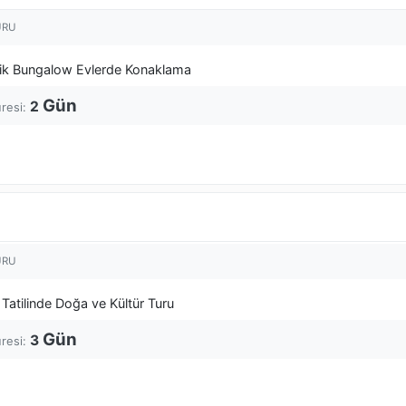
URU
ilik Bungalow Evlerde Konaklama
Gün
2
üresi:
URU
Tatilinde Doğa ve Kültür Turu
Gün
3
üresi: