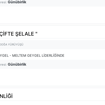
Günübirlik
üresi:
ÇİFTE ŞELALE "
 DOĞA YÜRÜYÜŞÜ
YGEL - MELTEM GEYGEL LİDERLİĞİNDE
Günübirlik
üresi:
NLİĞİ