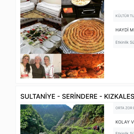
KÜLTÜR T
HAYDİ M
Etkinlik S
SULTANİYE - SERİNDERE - KIZKALES
ORTA ZOR
KOLAY V
Etkinlik S