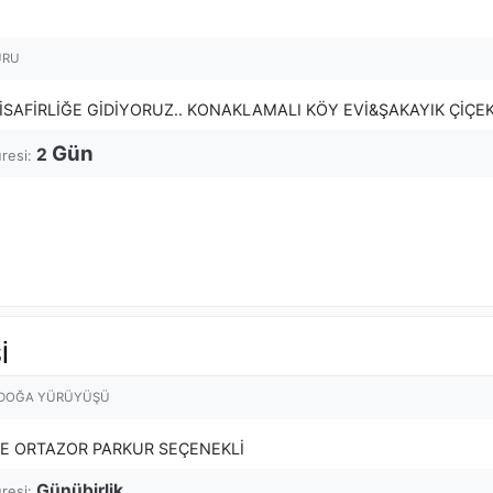
URU
İSAFİRLİĞE GİDİYORUZ.. KONAKLAMALI KÖY EVİ&ŞAKAYIK ÇİÇE
Gün
2
üresi:
İ
 DOĞA YÜRÜYÜŞÜ
E ORTAZOR PARKUR SEÇENEKLİ
Günübirlik
üresi: