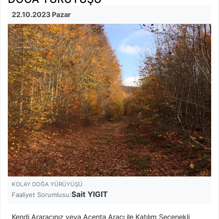
22.10.2023 Pazar
KOLAY DOĞA YÜRÜYÜŞÜ
Sait YIGIT
Faaliyet Sorumlusu:
Kendi Araracınız veya Acenta Aracı ile Katılım Seçenekli