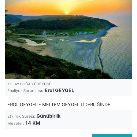
KOLAY DOĞA YÜRÜYÜŞÜ
Erol GEYGEL
Faaliyet Sorumlusu:
EROL GEYGEL - MELTEM GEYGEL LİDERLİĞİNDE
Günübirlik
Etkinlik Süresi:
14
KM
Mesafe :