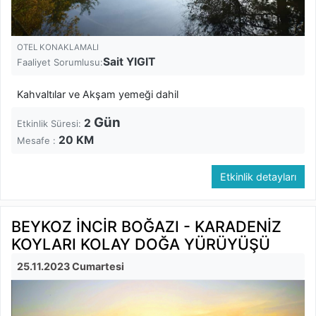
OTEL KONAKLAMALI
Sait YIGIT
Faaliyet Sorumlusu:
Kahvaltılar ve Akşam yemeği dahil
Gün
2
Etkinlik Süresi:
20
KM
Mesafe :
Etkinlik detayları
BEYKOZ İNCİR BOĞAZI - KARADENİZ
KOYLARI KOLAY DOĞA YÜRÜYÜŞÜ
25.11.2023 Cumartesi