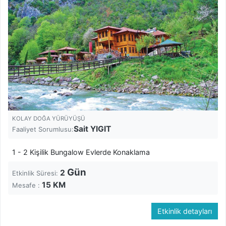
KOLAY DOĞA YÜRÜYÜŞÜ
Sait YIGIT
Faaliyet Sorumlusu:
1 - 2 Kişilik Bungalow Evlerde Konaklama
Gün
2
Etkinlik Süresi:
15
KM
Mesafe :
Etkinlik detayları