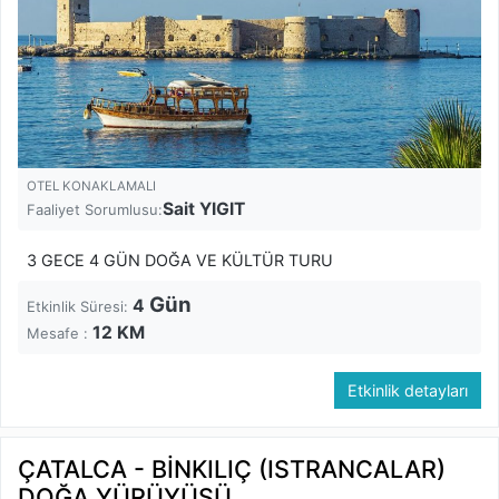
OTEL KONAKLAMALI
Sait YIGIT
Faaliyet Sorumlusu:
3 GECE 4 GÜN DOĞA VE KÜLTÜR TURU
Gün
4
Etkinlik Süresi:
12
KM
Mesafe :
Etkinlik detayları
ÇATALCA - BİNKILIÇ (ISTRANCALAR)
DOĞA YÜRÜYÜŞÜ