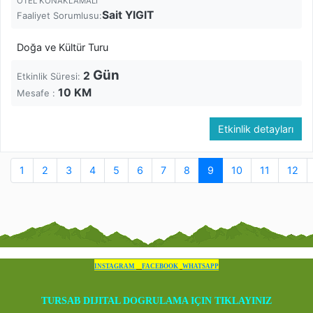
OTEL KONAKLAMALI
Sait YIGIT
Faaliyet Sorumlusu:
Doğa ve Kültür Turu
Gün
2
Etkinlik Süresi:
10
KM
Mesafe :
Etkinlik detayları
1
2
3
4
5
6
7
8
9
10
11
12
INSTAGRAM
FACEBOOK
WHATSAPP
TURSAB DIJITAL DOGRULAMA IÇIN TIKLAYINIZ