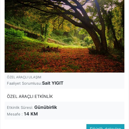
ÖZEL ARAÇLI ULAŞIM
Sait YIGIT
Faaliyet Sorumlusu:
ÖZEL ARAÇLI ETKİNLİK
Günübirlik
Etkinlik Süresi:
14
KM
Mesafe :
Etkinlik detayları