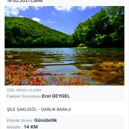
19.02.2021 Cuma
ÖZEL ARAÇLI ULAŞIM
Erol GEYGEL
Faaliyet Sorumlusu:
ŞİLE SAKLIGÖL - DARLIK BARAJI
Günübirlik
Etkinlik Süresi:
14
KM
Mesafe :