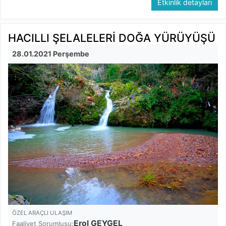
Etkinlik detayları
HACILLI ŞELALELERİ DOĞA YÜRÜYÜŞÜ
28.01.2021 Perşembe
ÖZEL ARAÇLI ULAŞIM
Erol GEYGEL
Faaliyet Sorumlusu: