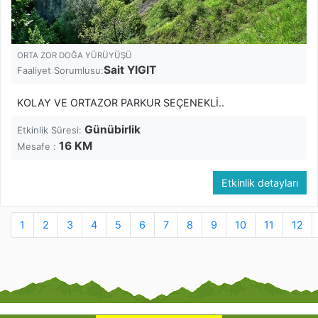
ORTA ZOR DOĞA YÜRÜYÜŞÜ
Sait YIGIT
Faaliyet Sorumlusu:
KOLAY VE ORTAZOR PARKUR SEÇENEKLİ..
Günübirlik
Etkinlik Süresi:
16
KM
Mesafe :
Etkinlik detayları
1
2
3
4
5
6
7
8
9
10
11
12