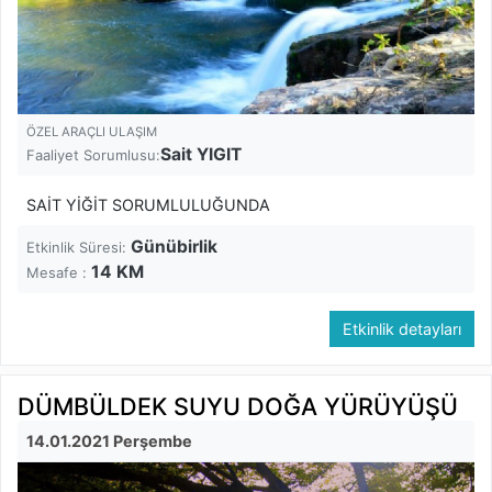
ÖZEL ARAÇLI ULAŞIM
Sait YIGIT
Faaliyet Sorumlusu:
SAİT YİĞİT SORUMLULUĞUNDA
Günübirlik
Etkinlik Süresi:
14
KM
Mesafe :
Etkinlik detayları
DÜMBÜLDEK SUYU DOĞA YÜRÜYÜŞÜ
14.01.2021 Perşembe