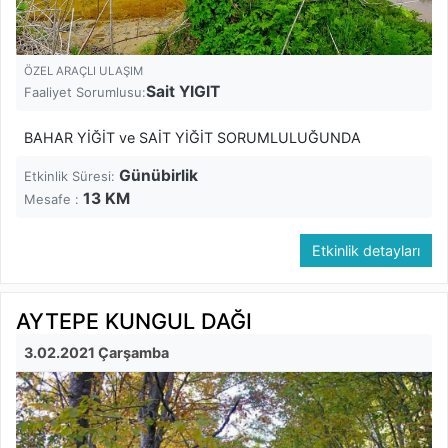
ÖZEL ARAÇLI ULAŞIM
Sait YIGIT
Faaliyet Sorumlusu:
BAHAR YİĞİT ve SAİT YİĞİT SORUMLULUĞUNDA
Günübirlik
Etkinlik Süresi:
13
KM
Mesafe :
Etkinlik detayları
AYTEPE KUNGUL DAĞI
3.02.2021 Çarşamba