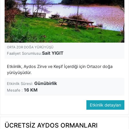
ORTA ZOR DOĞA YÜRÜYÜŞÜ
Sait YIGIT
Faaliyet Sorumlusu:
Etkiinlik, Aydos Zirve ve Keşif İçerdiği için Ortazor doğa
yürüyüşüdür.
Günübirlik
Etkinlik Süresi:
16
KM
Mesafe :
Etkinlik detayları
ÜCRETSİZ AYDOS ORMANLARI