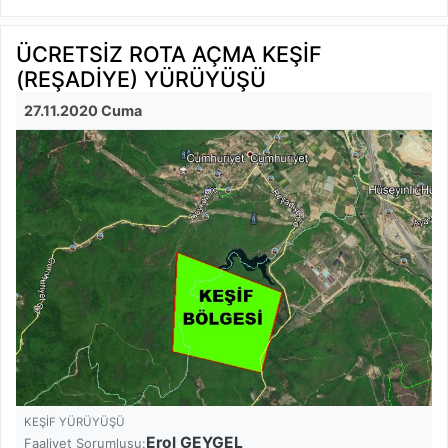
ÜCRETSİZ ROTA AÇMA KEŞİF
(REŞADİYE) YÜRÜYÜŞÜ
27.11.2020 Cuma
KEŞİF YÜRÜYÜŞÜ
Erol GEYGEL
Faaliyet Sorumlusu: